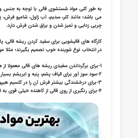
به طور کلی مواد شستشوی قالی با توجه به جنس و 
می باشد؛ مانند کلر، سدیم، آب ژاول، شامپو فرش، پو
چربی زدایی و تمیز شدن و براق شدن فرش دارد.
کارگاه های قالیشویی برای سفید کردن ریشه قالی، پاک
در انتخاب نوع شوینده خوب تصمیم بگیرند؛ مثلا مواد 
1-برای برگرداندن سفیدی ریشه های قالی معمولا از هیپوکلریت استفاده می کنند.
2-سود سوز آور برای الیاف پشم، پنبه و ابریشم بسیار خوب است.
3-برای درخشندگی بیشتر فرش آن را در کلسیم هیپوکلریت می اندازند.
4-برای رنگبری از روی قالی از کاهنده خیلی قوی به اسم هیدروسولفیت استفاده می کنند.