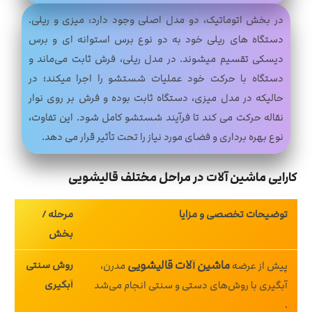
در بخش اتوماتیک، دو مدل اصلی وجود دارد: میزی و ریلی.
دستگاه‌ های ریلی خود به دو نوع برس استوانه‌ ای و برس
دیسکی تقسیم میشوند. در مدل ریلی، فرش ثابت می‌ماند و
دستگاه با حرکت خود عملیات شستشو را اجرا میکند؛ در
حالیکه در مدل میزی، دستگاه ثابت بوده و فرش بر روی نوار
نقاله حرکت می‌ کند تا فرآیند شستشو کامل شود. این تفاوت،
نوع بهره‌ برداری و فضای مورد نیاز را تحت تأثیر قرار می‌ دهد.
کارایی ماشین آلات در مراحل مختلف قالیشویی
توضیحات تخصصی و مزایا
مرحله /
بخش
ماشین آلات قالیشویی
روش سنتی
پیش از عرضه
مدرن،
آبگیری
آبگیری با روش‌های دستی و سنتی انجام می‌شد
.